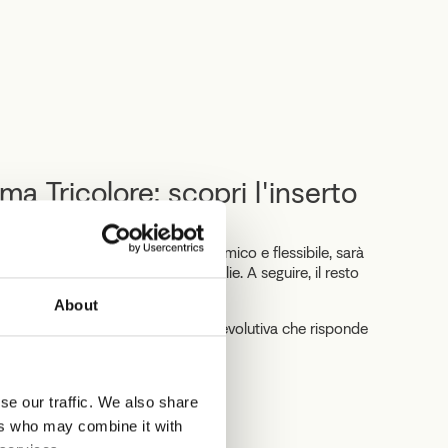
a Tricolore: scopri l'inserto
colore è un sistema di design dinamico e flessibile, sarà
ettembre 2026 con le prime maniglie. A seguire, il resto
About
zione chiusa, ma una piattaforma evolutiva che risponde
 chi vive gli spazi quotidianamente.
se our traffic. We also share
amma Tricolore
ers who may combine it with