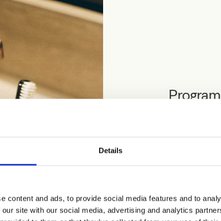
Programm
Il Programma Tri
disponibile da s
della gamma.
Details
Non è una colle
alle esigenze di
e content and ads, to provide social media features and to analy
Download Progr
 our site with our social media, advertising and analytics partn