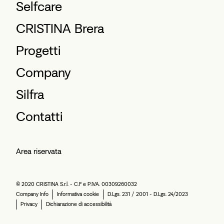
Selfcare
CRISTINA Brera
Progetti
Company
Silfra
Contatti
Area riservata
© 2020 CRISTINA S.r.l. - C.F e P.IVA. 00309260032
Company Info
Informativa cookie
D.Lgs. 231 / 2001 - D.Lgs. 24/2023
Privacy
Dichiarazione di accessibilità