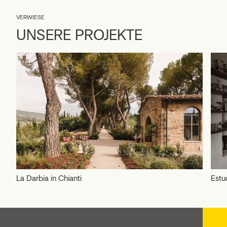
VERWIESE
UNSERE PROJEKTE
Estudio Omer Gilony
Cell