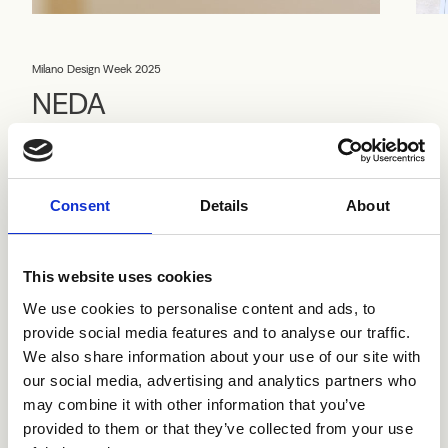
Milano Design Week 2025
NEDA
Die Gestaltung von NEDA in Zusammenarbeit mit Elisa
Ossino Studio präsentiert den neuen Showroom als eine
immersive, von mythologischen Wasserquellen inspirierte
Oase. Ein Sinnesparcours, der geschaffen wurde, um die
Consent
Details
About
Besucher in einer schwerelosen Atmosphäre willkommen
zu heißen, die eine tiefe Rückbesinnung auf die Natur
fördert.
This website uses cookies
Mit weichen Sitzgelegenheiten, natürlichen Stoffen,
We use cookies to personalise content and ads, to
Wassergeräuschen und pflanzlichen Essenzen lud der
provide social media features and to analyse our traffic.
Raum zur Ruhe und Besinnung ein und machte das
Wohlbefinden zu einem multisensorischen Erlebnis. Ein
We also share information about your use of our site with
ganzheitliches Konzept, das unsere Produkte nicht als
our social media, advertising and analytics partners who
bloße Gegenstände, sondern als feste Bestandteile des
may combine it with other information that you’ve
Alltags in Szene setzt und damit einen bewussten,
provided to them or that they’ve collected from your use
umweltbewussten und authentisch italienischen Lebensstil