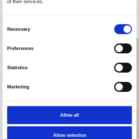
of their services.
widerspiegelt.
Consent
Ossino
Necessary
Selection
Preferences
Statistics
Marketing
Allow all
Allow selection