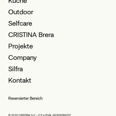
Küche
Outdoor
Selfcare
CRISTINA Brera
Projekte
Company
Silfra
Kontakt
Reservierter Bereich
© 2020 CRISTINA S.r.l. - C.F e P.IVA. 00309260032