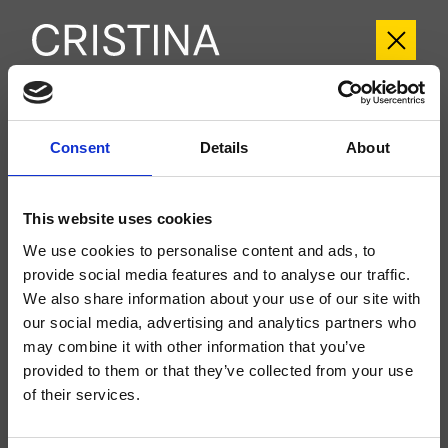
CRIWX714
Consent
Details
About
Fertigmontageset Einhandmischer für Duschsystem Ø60 mm mit
Bodenbefestigung, mit progressiver Kartusche, Frostschutz-
Entleerungssystem, für Innen-/Außenbereich, zu vervollständigen mit
This website uses cookies
Unterputz-Einbaukörper CRICS293
We use cookies to personalise content and ads, to
provide social media features and to analyse our traffic.
We also share information about your use of our site with
our social media, advertising and analytics partners who
may combine it with other information that you’ve
provided to them or that they’ve collected from your use
of their services.