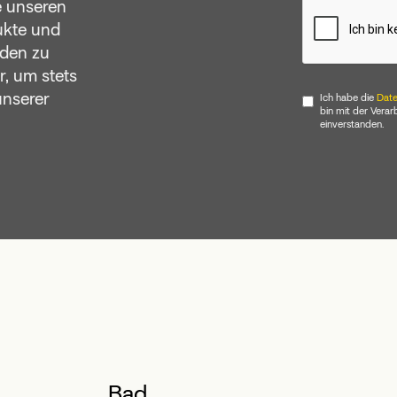
e unseren
ukte und
nden zu
r, um stets
unserer
Ich habe die
Date
bin mit der Vera
einverstanden.
Bad