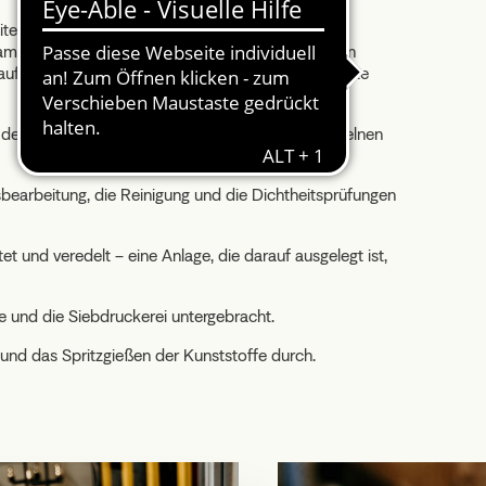
ten. Die Produktion erfolgt vollständig
amkeit widmen können. Jeder Schritt – vom ersten
 ausgelegt ist, Sicherheit, Langlebigkeit und echte
den Grundstein für die Zuverlässigkeit jedes einzelnen
bearbeitung, die Reinigung und die Dichtheitsprüfungen
t und veredelt – eine Anlage, die darauf ausgelegt ist,
e und die Siebdruckerei untergebracht.
und das Spritzgießen der Kunststoffe durch.