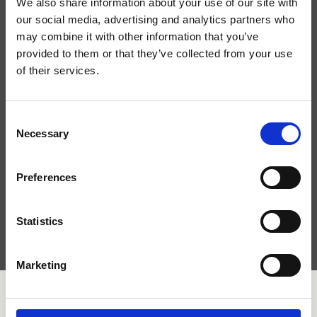
We also share information about your use of our site with
bleiben.
our social media, advertising and analytics partners who
may combine it with other information that you’ve
provided to them or that they’ve collected from your use
of their services.
Consent
Necessary
Selection
Preferences
Ich habe die
Datenschutzbestimmungen gelesen
und
bin mit der Verarbeitung personenbezogener Daten
einverstanden.
Statistics
Marketing