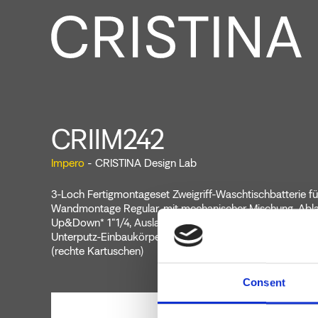
CRIIM242
Impero
- CRISTINA Design Lab
3-Loch Fertigmontageset Zweigriff-Waschtischbatterie fü
Wandmontage Regular, mit mechanischer Mischung, Abla
Up&Down* 1"1/4, Auslauflänge 180 mm, zu vervollständig
Unterputz-Einbaukörper CRICS233 (seitliche Kartusche
(rechte Kartuschen)
Consent