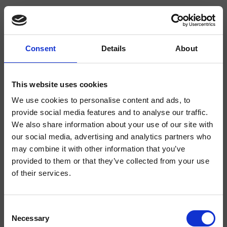
Consent
Details
About
CRIDE928
Delta
- CRISTINA Design Lab
This website uses cookies
We use cookies to personalise content and ads, to
1-Loch Waschtisch-Einhandmischer Regular, mit seitlicher mechanischer
Mischung und verstellbarem Auslauf ohne Ablaufgarnitur
provide social media features and to analyse our traffic.
We also share information about your use of our site with
our social media, advertising and analytics partners who
may combine it with other information that you’ve
provided to them or that they’ve collected from your use
of their services.
Consent
Necessary
Selection