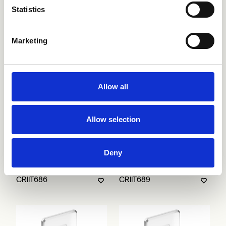
Statistics
Marketing
CRIIT617
CRIIT619
Allow all
Allow selection
Deny
CRIIT686
CRIIT689