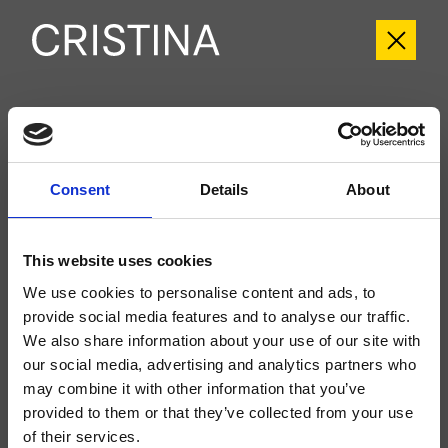
CRIPF189
Profilo
- Giampiero Castagnoli
Consent
Details
About
Fertigmontageset Wannen-Einhandmischer bodenstehend, mit mechanischer
Mischung, Auslauflänge 230 mm, Handbrause mit Antikalk-System mit
separater mechanischer Mischung, Brauseschlauch Long Life****, zu
vervollständigen mit Unterputz-Einbaukörper CRICS290
This website uses cookies
We use cookies to personalise content and ads, to
provide social media features and to analyse our traffic.
We also share information about your use of our site with
our social media, advertising and analytics partners who
may combine it with other information that you’ve
provided to them or that they’ve collected from your use
of their services.