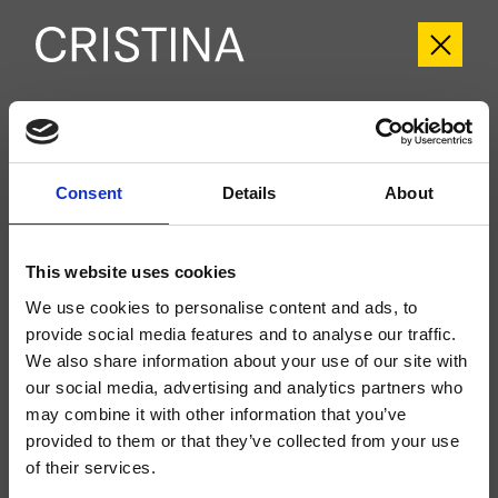
CRIIX189
Ix
- CRISTINA Design Lab
Consent
Details
About
Fertigmontageset Wannen-Einhandmischer bodenstehend, mit mechanischer
Mischung, Handbrause mit Antikalk-System mit separater mechanischer
Mischung, Brauseschlauch Long Life****, zu vervollständigen mit Unterputz-
This website uses cookies
Einbaukörper CRICS290
We use cookies to personalise content and ads, to
provide social media features and to analyse our traffic.
We also share information about your use of our site with
our social media, advertising and analytics partners who
may combine it with other information that you’ve
provided to them or that they’ve collected from your use
of their services.