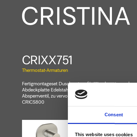
CRIXX751
Thermostat-Armaturen
Fertigmontageset Duschsystem für Wandmontage, abge
Abdeckplatte Edelstahl, mit thermostatischer Mischung 
Absperrventil, zu vervollständigen mit Unterputz-Einbauk
CRICS800
Consent
This website uses cookies