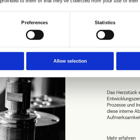
 provided to them or that they’ve collected from your use of their
Preferences
Statistics
Designer
Allow selection
CRISTIN
Das Herzstück e
Entwicklungszen
Prozesse und In
diese interne Ab
Aufmerksamkeit
Mehr erfahren