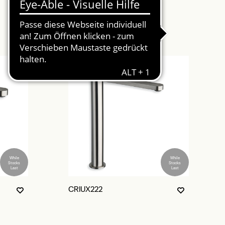
While
While
Stocks
Stocks
Last
Last
CRIUX222