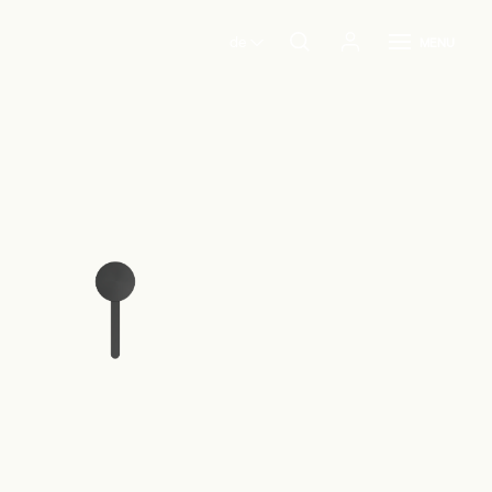
de
MENU