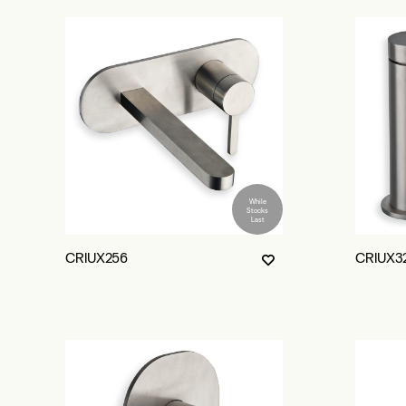
While
Stocks
Last
CRIUX256
CRIUX3