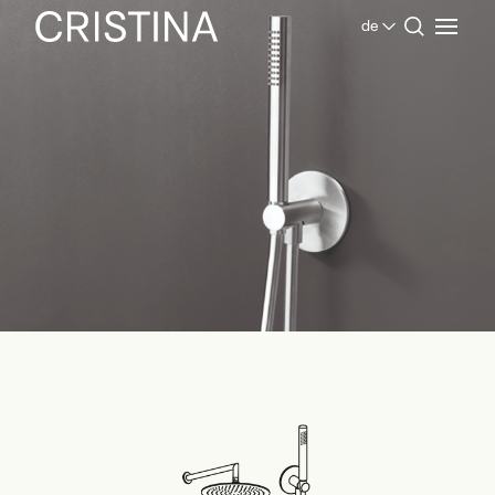
de
Home
Produkte Bad
Inox Collection
Zubehör für Dusche und Badewanne