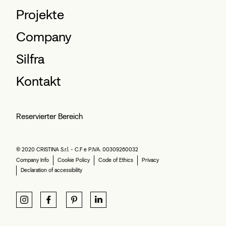
Projekte
Company
Silfra
Kontakt
Reservierter Bereich
© 2020 CRISTINA S.r.l. - C.F e P.IVA. 00309260032
Company Info
Cookie Policy
Code of Ethics
Privacy
Declaration of accessibility