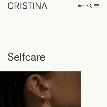
de
Home
Produkte Bad
Selfcare
Selfcare