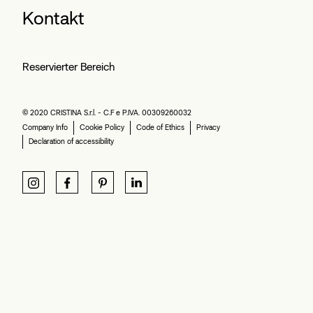
Kontakt
Reservierter Bereich
© 2020 CRISTINA S.r.l. - C.F e P.IVA. 00309260032
Company Info
Cookie Policy
Code of Ethics
Privacy
Declaration of accessibility