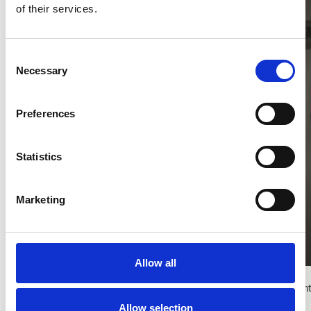
of their services.
Consent
Necessary
Selection
Preferences
Statistics
Marketing
Allow all
Cont
Tricolore Program
Allow selection