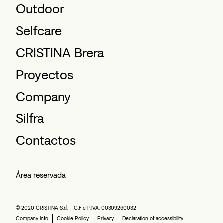
Outdoor
Selfcare
CRISTINA Brera
Proyectos
Company
Silfra
Contactos
Área reservada
© 2020 CRISTINA S.r.l. - C.F e P.IVA. 00309260032
Company Info
Cookie Policy
Privacy
Declaration of accessibility