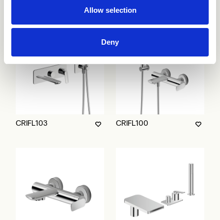
CRIFL753
CRIFL102
Allow selection
Deny
CRIFL103
CRIFL100