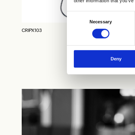
other information that you’ve
Consent
Necessary
Selection
CRIPX103
CRIPD6
Deny