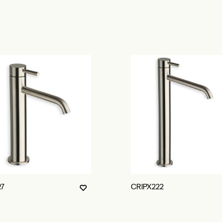
27
CRIPX222