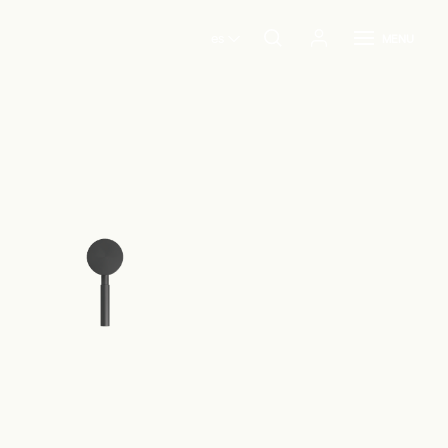
es
MENU