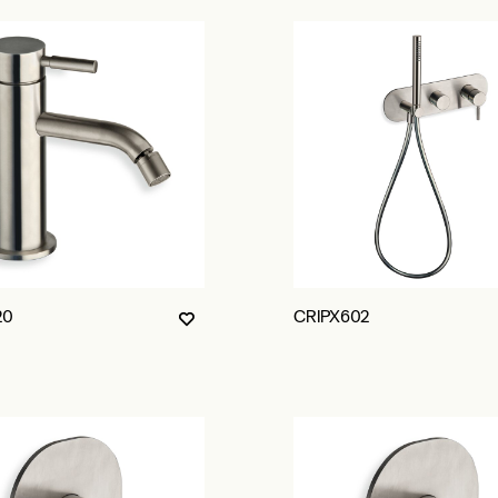
20
CRIPX602