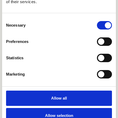
of their services.
Consent
Necessary
Selection
Product Catalogue 2025
IT | EN | FR | ES
Preferences
Télécharger le PDF
Statistics
Marketing
Allow all
Allow selection