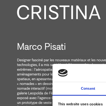
Marco Pisati
Designer fasciné par les nouveaux matériaux et les nouve
technologies, il a mis ses idées à l’épreuve dans les secte
extrêmes : l’aérospatiale en créant pour l’Agence spatiale
aménagements pour les espaces de vie installés dans les
spatiaux, en apesanteur. Il a également travaillé sur des pr
« nomades » en dessinant notamment le premier exempl
nomade interactif (motorhome ACI). Invité à présenter se
Consent
galerie Leopolda de Florence (« Deep Inside »- Image), il
exposé avec l’agence Grado Zero Espace, leader du textil
un prototype de veste pour astronaute en Diaplex (tissu
This website uses cookies