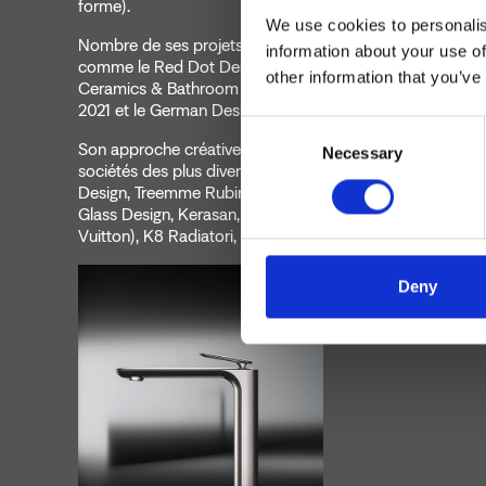
forme).
We use cookies to personalis
Nombre de ses projets ont reçu de prestigieux prix intern
information about your use of
comme le Red Dot Design Award, l’Archiproducts Design
other information that you’ve
Ceramics & Bathroom Design Award, l’Iconic Awards, AD
2021 et le German Design Award.
Consent
Son approche créative et expérimentale l’amène à colla
Necessary
Selection
sociétés des plus diverses : Cristina Rubinetterie, Antonio
Design, Treemme Rubinetterie, Inkiostro Bianco, DND, Pa
Glass Design, Kerasan, Gattoni Rubinetterie, Emilio Pucc
Vuitton), K8 Radiatori, Hego Waterdesign.
Deny