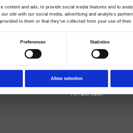
e content and ads, to provide social media features and to analy
ationaux,
 our site with our social media, advertising and analytics partn
 Award, l’ADI
 provided to them or that they’ve collected from your use of their
I Design Index
borer avec des
Preferences
Statistics
 Lupi, Cordivari
rk Avenue,
i (Gruppo Louis
Allow selection
Ph. Paolo Carlini