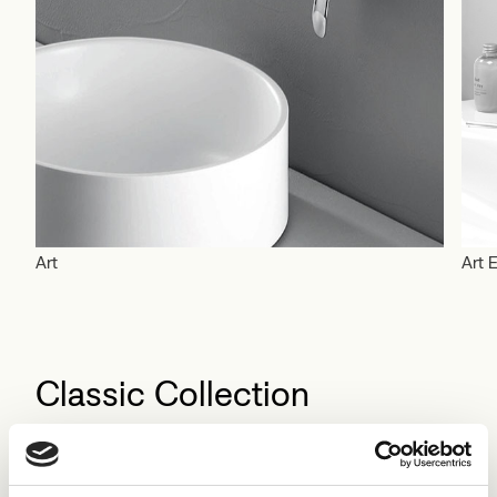
Art
Art E
Classic Collection
Scopri la collezione