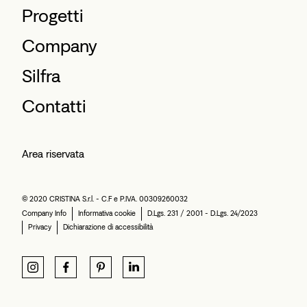
Progetti
Company
Silfra
Contatti
Area riservata
© 2020 CRISTINA S.r.l. - C.F e P.IVA. 00309260032
Company Info
Informativa cookie
D.Lgs. 231 / 2001 - D.Lgs. 24/2023
Privacy
Dichiarazione di accessibilità